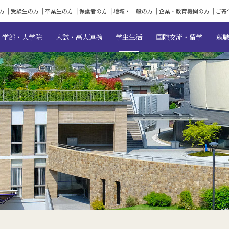
方
受験生の方
卒業生の方
保護者の方
地域・一般の方
企業・教育機関の方
ご寄
学部・大学院
入試・高大連携
学生生活
国際交流・留学
就