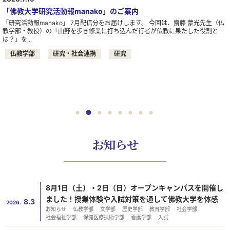
「佛教大学研究活動報manako」のご案内
「研究活動報manako」 7月配信分をお届けします。 今回は、齋藤 蒙光先生（仏
教学部・教授）の「山野を歩き修業に打ち込んだ行者が仏教に果たした役割と
は？」を...
仏教学部
研究・社会連携
研究
お知らせ
8月1日（土）・2日（日）オープンキャンパスを開催し
ました！授業体験や入試対策を通して佛教大学を体感
8.3
2026.
お知らせ
仏教学部
文学部
歴史学部
教育学部
社会学部
社会福祉学部
保健医療技術学部
看護学部
入試