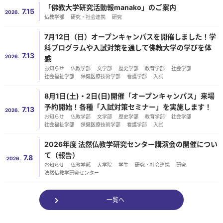
「佛教大学研究活動報manako」のご案内
7.15
2026.
仏教学部
研究・社会連携
研究
7月12日（日）オープンキャンパスを開催しました！学
科プログラムや入試対策を通して佛教大学の学びを体
7.13
2026.
感
お知らせ
仏教学部
文学部
歴史学部
教育学部
社会学部
社会福祉学部
保健医療技術学部
看護学部
入試
8月1日(土)・2日(日)開催「オープンキャンパス」来場
予約開始！各種「入試対策セミナー」を実施します！
7.13
2026.
お知らせ
仏教学部
文学部
歴史学部
教育学部
社会学部
社会福祉学部
保健医療技術学部
看護学部
入試
2026年度 法然仏教学研究センター講演会の開催につい
て（報告）
7.8
2026.
お知らせ
仏教学部
大学院
学生
研究・社会連携
研究
法然仏教学研究センター
一覧へ