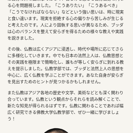
る心を問題視しました。「こうありたい」「こうあるべき」
「こうでなければならない」などという強い思いは、時に現実
と食い違います。現実を拒絶する心の偏りから苦しみが生じる
と考えたのです。人により固執する思いが異なるため、ブッダ
は心のバランスを整えて安らぎを得るための様々な教えや実践
を説きました。
その後、仏教は広くアジアに浸透し、時代や場所に応じてさら
に多様化していきます。中でも日本の法然上人は、仏教思想と
その実践を極限まで簡略化し、誰もが等しく安らぎに到れる教
えを提示しました。仏教学部では、ブッダと法然上人の思想を
中心に、広く仏教を学ぶことができます。あなた自身が安らぎ
を見出すためのヒントが見つかるかもしれません。
また仏教はアジア各地の歴史や文学、美術などとも深く関わり
合っています。仏教という観点からそれらを読み解くことで、
新たな知見が得られるはずです。仏教に関わることであれば幅
広く研究できる佛教大学仏教学部で、ぜひ一緒に学びましょ
う！