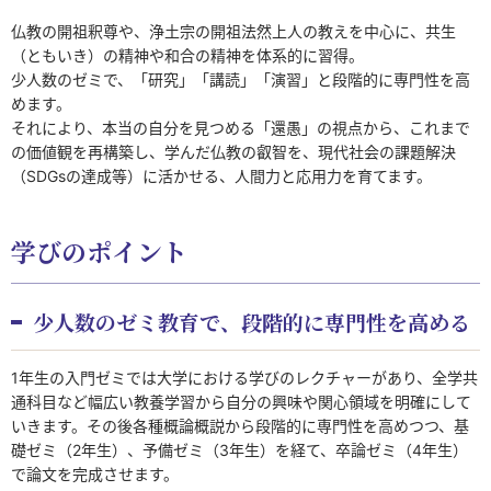
仏教の開祖釈尊や、浄土宗の開祖法然上人の教えを中心に、共生
（ともいき）の精神や和合の精神を体系的に習得。
少人数のゼミで、「研究」「講読」「演習」と段階的に専門性を高
めます。
それにより、本当の自分を見つめる「還愚」の視点から、これまで
の価値観を再構築し、学んだ仏教の叡智を、現代社会の課題解決
（SDGsの達成等）に活かせる、人間力と応用力を育てます。
学びのポイント
少人数のゼミ教育で、段階的に専門性を高める
1年生の入門ゼミでは大学における学びのレクチャーがあり、全学共
通科目など幅広い教養学習から自分の興味や関心領域を明確にして
いきます。その後各種概論概説から段階的に専門性を高めつつ、基
礎ゼミ（2年生）、予備ゼミ（3年生）を経て、卒論ゼミ（4年生）
で論文を完成させます。