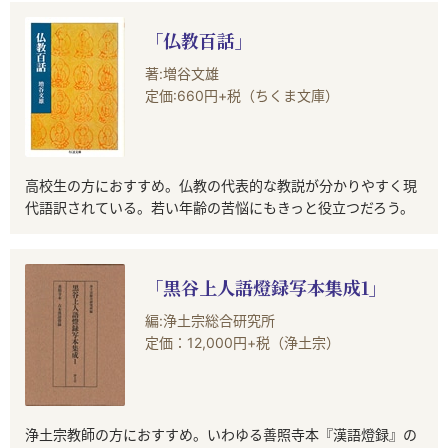
「仏教百話」
著:増谷文雄
定価:660円+税（ちくま文庫）
高校生の方におすすめ。仏教の代表的な教説が分かりやすく現
代語訳されている。若い年齢の苦悩にもきっと役立つだろう。
「黒谷上人語燈録写本集成1」
編:浄土宗総合研究所
定価：12,000円+税（浄土宗）
浄土宗教師の方におすすめ。いわゆる善照寺本『漢語燈録』の