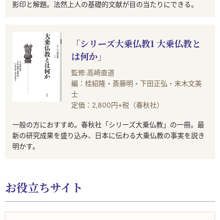
影印と解題。法然上人の基礎的文献が目の当たりにできる。
「シリーズ大乗仏教1 大乗仏教と
は何か」
監修:高崎直道
編：桂紹隆・斎藤明・下田正弘・末木文美
士
定価：2,800円+税（春秋社）
一般の方におすすめ。春秋社「シリーズ大乗仏教」の一冊。最
新の研究成果を盛り込み、日本に伝わる大乗仏教の事実を説き
明かす。
お役立ちサイト