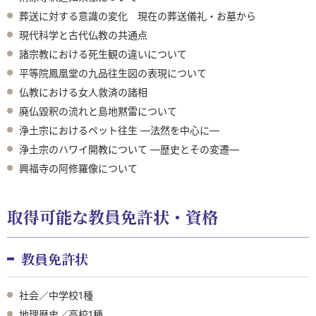
葬送に対する意識の変化 現在の葬送儀礼・お墓から
現代科学と古代仏教の共通点
諸宗教における死生観の違いについて
平等院鳳凰堂の九品往生図の表現について
仏教における女人救済の諸相
廃仏毀釈の流れと島地黙雷について
浄土宗におけるペット往生 ―法然を中心に―
浄土宗のハワイ開教について ―歴史とその変遷―
興福寺の阿修羅像について
取得可能な教員免許状・資格
教員免許状
社会／中学校1種
地理歴史／高校1種