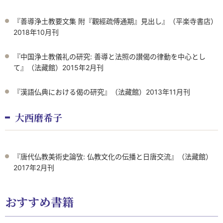
『善導浄土教要文集 附『觀經疏傅通期』見出し』（平楽寺書店）
2018年10月刊
『中国浄土教儀礼の研究: 善導と法照の讃偈の律動を中心とし
て』（法藏館）2015年2月刊
『漢語仏典における偈の研究』（法藏館）2013年11月刊
大西磨希子
『唐代仏教美術史論攷: 仏教文化の伝播と日唐交流』（法藏館）
2017年2月刊
おすすめ書籍