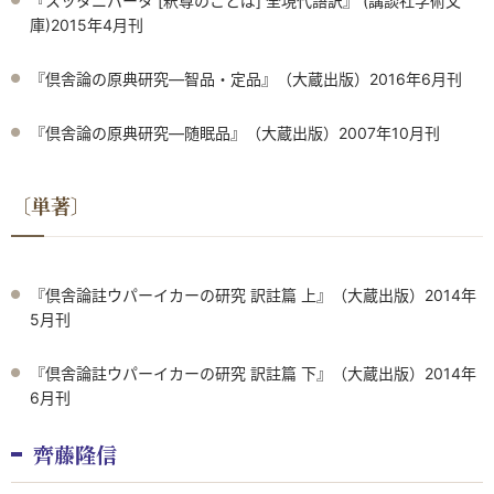
『スッタニパータ [釈尊のことば] 全現代語訳』 (講談社学術文
庫)2015年4月刊
『倶舎論の原典研究―智品・定品』（大蔵出版）2016年6月刊
『倶舎論の原典研究―随眠品』（大蔵出版）2007年10月刊
〔単著〕
『倶舎論註ウパーイカーの研究 訳註篇 上』（大蔵出版）2014年
5月刊
『倶舎論註ウパーイカーの研究 訳註篇 下』（大蔵出版）2014年
6月刊
齊藤隆信