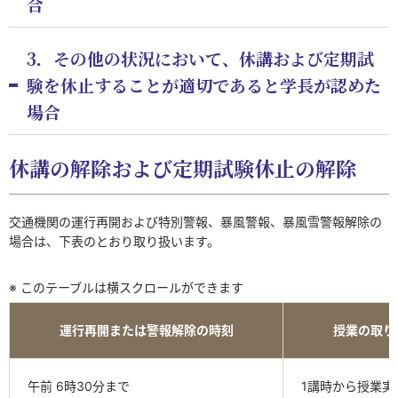
合
3．その他の状況において、休講および定期試
験を休止することが適切であると学長が認めた
場合
休講の解除および定期試験休止の解除
交通機関の運行再開および特別警報、暴風警報、暴風雪警報解除の
場合は、下表のとおり取り扱います。
※ このテーブルは横スクロールができます
運行再開または警報解除の時刻
授業の取り
午前 6時30分まで
1講時から授業実