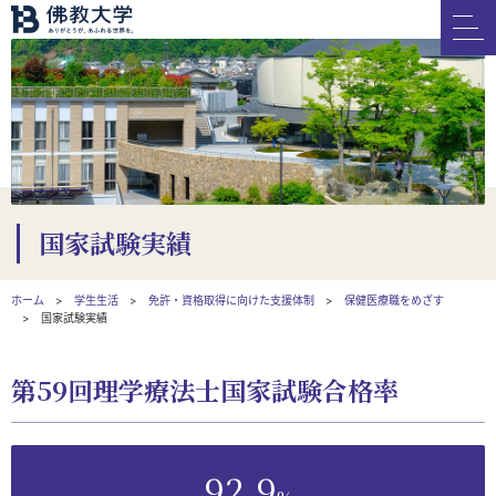
国家試験実績
ホーム
学生生活
免許・資格取得に向けた支援体制
保健医療職をめざす
国家試験実績
第59回理学療法士国家試験合格率
92.9