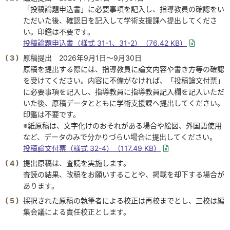
「投稿論題申込書」に必要事項を記入し、指導教員の確認をい
ただいた後、確認日を記入して学術支援課へ提出してくださ
い。印鑑は不要です。
投稿論題申込書（様式 31-1、31-2）
（76.42 KB）
原稿提出 2026年9月1日～9月30日
原稿を提出する際には、指導教員に論文内容や書き方等の確認
を受けてください。内容に不備がなければ、「投稿論文付票」
に必要事項を記入し、指導教員に指導教員記入欄を記入いただ
いた後、原稿データとともに学術支援課へ提出してください。
印鑑は不要です。
※紙原稿は、文字化けのおそれがある場合や絵図、外国語使用
など、データのみで分かりづらい場合に提出してください。
投稿論文付票（様式 32-4）
（117.49 KB）
提出原稿は、査読を実施します。
査読の結果、改稿をお願いすることや、掲載を却下する場合が
あります。
採択された原稿の執筆者による校正は再校までとし、三校は編
集会議による責任校正とします。