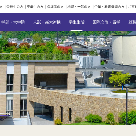
方
受験生の方
卒業生の方
保護者の方
地域・一般の方
企業・教育機関の方
ご寄
学部・大学院
入試・高大連携
学生生活
国際交流・留学
就