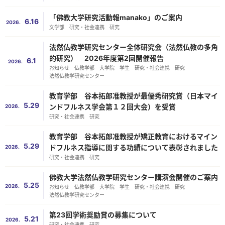
「佛教大学研究活動報manako」のご案内
6.16
2026.
文学部
研究・社会連携
研究
法然仏教学研究センター全体研究会（法然仏教の多角
的研究） 2026年度第2回開催報告
6.1
2026.
お知らせ
仏教学部
大学院
学生
研究・社会連携
研究
法然仏教学研究センター
教育学部 谷本拓郎准教授が最優秀研究賞（日本マイ
5.29
ンドフルネス学会第１２回大会）を受賞
2026.
研究・社会連携
研究
教育学部 谷本拓郎准教授が矯正教育におけるマイン
5.29
ドフルネス指導に関する功績について表彰されました
2026.
研究・社会連携
研究
佛教大学法然仏教学研究センター講演会開催のご案内
5.25
2026.
お知らせ
仏教学部
大学院
学生
研究・社会連携
研究
法然仏教学研究センター
第23回学術奨励賞の募集について
5.21
2026.
研究・社会連携
研究