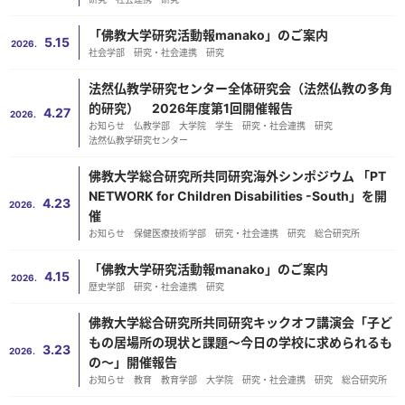
「佛教大学研究活動報manako」のご案内
5.15
2026.
社会学部
研究・社会連携
研究
法然仏教学研究センター全体研究会（法然仏教の多角
的研究） 2026年度第1回開催報告
4.27
2026.
お知らせ
仏教学部
大学院
学生
研究・社会連携
研究
法然仏教学研究センター
佛教大学総合研究所共同研究海外シンポジウム 「PT
NETWORK for Children Disabilities -South」を開
4.23
2026.
催
お知らせ
保健医療技術学部
研究・社会連携
研究
総合研究所
「佛教大学研究活動報manako」のご案内
4.15
2026.
歴史学部
研究・社会連携
研究
佛教大学総合研究所共同研究キックオフ講演会「子ど
もの居場所の現状と課題～今日の学校に求められるも
3.23
2026.
の～」開催報告
お知らせ
教育
教育学部
大学院
研究・社会連携
研究
総合研究所