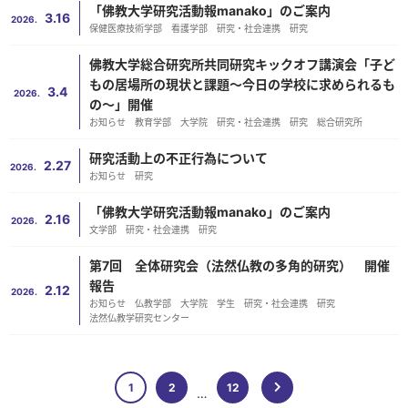
「佛教大学研究活動報manako」のご案内
3.16
2026.
保健医療技術学部
看護学部
研究・社会連携
研究
佛教大学総合研究所共同研究キックオフ講演会「子ど
もの居場所の現状と課題～今日の学校に求められるも
3.4
2026.
の～」開催
お知らせ
教育学部
大学院
研究・社会連携
研究
総合研究所
研究活動上の不正行為について
2.27
2026.
お知らせ
研究
「佛教大学研究活動報manako」のご案内
2.16
2026.
文学部
研究・社会連携
研究
第7回 全体研究会（法然仏教の多角的研究） 開催
報告
2.12
2026.
お知らせ
仏教学部
大学院
学生
研究・社会連携
研究
法然仏教学研究センター
1
2
12
…