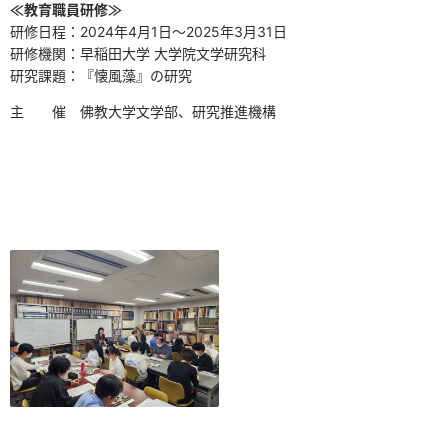
≪教育職員研修≫
研修日程：2024年
4
月
1
日～
2025
年
3
月
31
日
研修機関：早稲田大学 大学院文学研究科
研究課題：『懐風藻』の研究
主 催 佛教大学文学部、研究推進機構