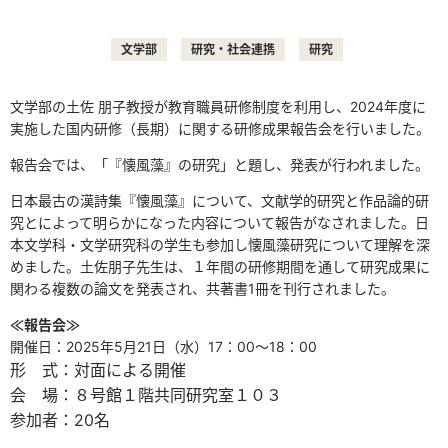
文学部
研究・社会連携
研究
文学部の土佐 朋子教授が教育職員研修制度を利用し、
2024
年度に
実施した国内研修（長期）に関する研修成果報告会を行いました。
報告会では、「『懐風藻』の研究」と題し、発表が行われました。
日本最古の漢詩集『懐風藻』について、文献学的研究と作品論的研
究とによって明らかになった内容について報告がなされました。日
本文学科・文学研究科の学生も参加し懐風藻研究について理解を深
めました。土佐朋子先生は、１年間の研修期間を通して研究成果に
関わる複数の論文を発表され、共著書
1
冊を刊行されました。
≪報告会≫
開催日：2025年
5
月
21
日（水）
17
：
00
～
18
：
00
形 式：対面による開催
会 場：８号館１階共同研究室１０３
参加者：20名