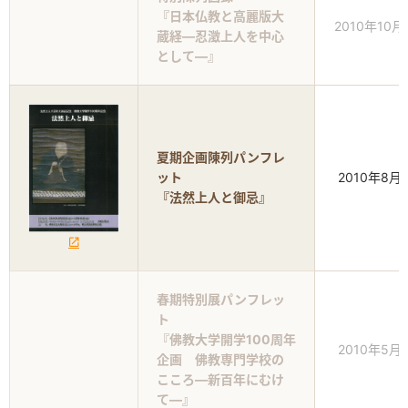
『日本仏教と高麗版大
2010年10月
蔵経―忍澂上人を中心
として―』
夏期企画陳列パンフレ
ット
2010年8月
『法然上人と御忌』
春期特別展パンフレッ
ト
『佛教大学開学100周年
2010年5月
企画 佛教専門学校の
こころ―新百年にむけ
て―』