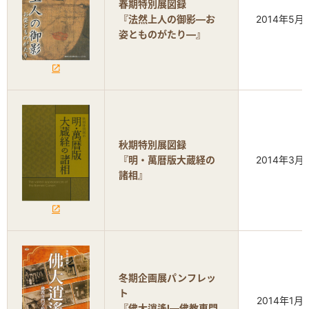
春期特別展図録
『法然上人の御影―お
2014年5月
姿とものがたり―』
秋期特別展図録
『明・萬暦版大蔵経の
2014年3月
諸相』
冬期企画展パンフレッ
ト
2014年1月
『佛大逍遙I―佛教専門