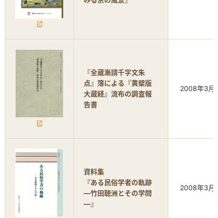
『全蔵漸請千字文朱
点』簿による『黄檗版
2008年3月
大蔵経』流布の調査報
告書
資料集
『ある民俗学者の軌跡
2008年3月
―竹田聴洲とその学問
―』