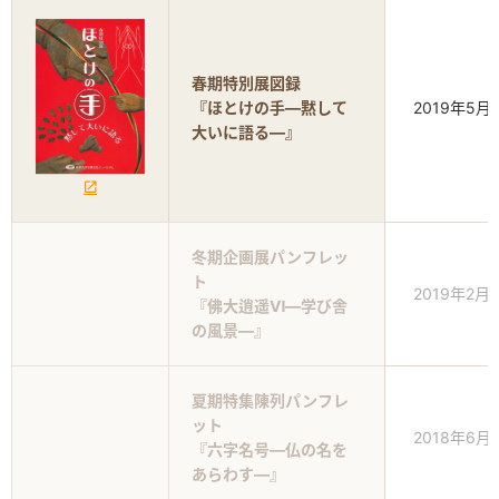
春期特別展図録
『ほとけの手―黙して
2019年5月
大いに語る―』
冬期企画展パンフレッ
ト
2019年2月
『佛大逍遥Ⅵ―学び舎
の風景―』
夏期特集陳列パンフレ
ット
2018年6月
『六字名号―仏の名を
あらわす―』