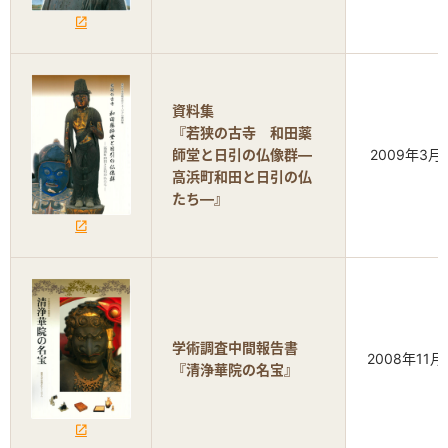
資料集
『若狭の古寺 和田薬
師堂と日引の仏像群―
2009年3月
高浜町和田と日引の仏
たち―』
学術調査中間報告書
2008年11月
『清浄華院の名宝』