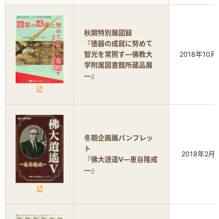
秋期特別展図録
『徳器の成就に努めて
智光を常照す―佛教大
2018年10月
学附属図書館所蔵品展
―』
冬期企画展パンフレッ
ト
2018年2月
『佛大逍遥Ⅴ―恵谷隆戒
―』