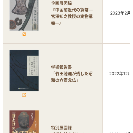
企画展図録
『中国前近代の貨幣―
2023年2月
宮澤知之教授の実物講
義―』
学術報告書
「竹田聴洲が残した昭
2022年12月
和の六斎念仏」
特別展図録