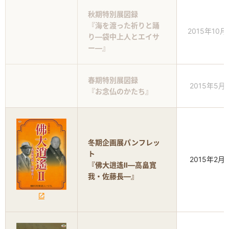
秋期特別展図録
『海を渡った祈りと踊
2015年10月
り―袋中上人とエイサ
ー―』
春期特別展図録
2015年5月
『お念仏のかたち』
冬期企画展パンフレッ
ト
2015年2月
『佛大逍遙Ⅱ―高畠寛
我・佐藤長―』