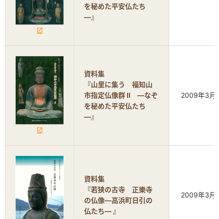
を秘めた平安仏たち
―』
資料集
『山里に集う 福知山
市指定仏像群 II ―なぞ
2009年3月
を秘めた平安仏たち
―』
資料集
『若狭の古寺 正樂寺
2009年3月
の仏像―高浜町日引の
仏たち― 』