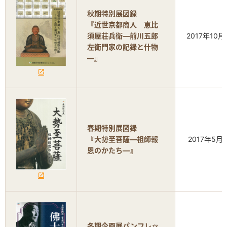
秋期特別展図録
『近世京都商人 恵比
須屋荘兵衛―前川五郎
2017年10月
左衛門家の記録と什物
―』
春期特別展図録
『大勢至菩薩―祖師報
2017年5月
恩のかたち―』
冬期企画展パンフレッ