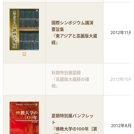
国際シンポジウム講演
要旨集
2012年11月
『東アジアと高麗版大蔵
経』
秋期特別展図録
『高麗版大蔵経の諸
2012年10月
相』
夏期特別展パンフレッ
ト
2012年8月
『佛教大学の100年［第