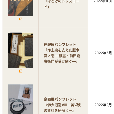
「ほとけのドレスコー
2022年10月
ド」
速報展パンフレット
『浄土宗を支えた版木
2022年6月
其ノ壱 ―紙嘉・前田嘉
右衞門が受け継ぐ―』
企画展パンフレット
『佛大逍遥Ⅷ―美術史
2022年2月
の資料を紐解く―』