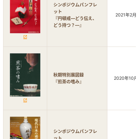
シンポジウムパンフレ
ット
2021年2月
『円頓戒―どう伝え、
どう持つ？―』
秋期特別展図録
2020年10月
『煎茶の嗜み』
シンポジウムパンフレ
ット