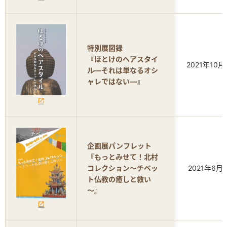
特別展図録
『ほとけのヘアスタイ
2021年10月
ル―それは単なるオシ
ャレではない―』
企画展パンフレット
『もっとみせて！北村
コレクション～チベッ
2021年6月
ト仏教の癒しと救い
～』