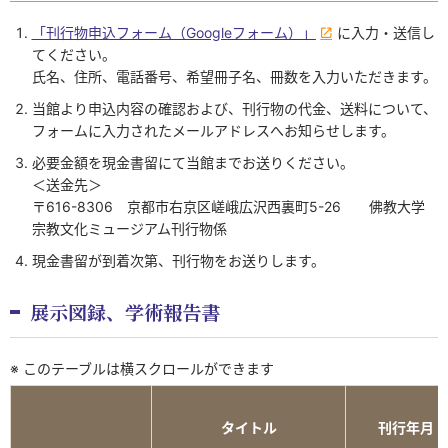
「刊行物申込フォーム（Googleフォーム）」
に入力・送信し
てください。
氏名、住所、電話番号、希望冊子名、冊数を入力いただきます。
当館より申込内容の確認および、刊行物の代金、送料について、
フォームに入力されたメールアドレスへお知らせします。
必要金額を現金書留にて当館までお送りください。
＜送金先＞
〒616-8306 京都市右京区嵯峨広沢西裏町5-26 佛教大学
宗教文化ミュージアム刊行物係
現金書留が到着次第、刊行物をお送りします。
展示図録、学術報告書
※ このテーブルは横スクロールができます
タイトル
刊行年月