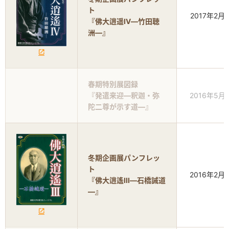
ト
2017年2月
『佛大逍遥Ⅳ―竹田聴
洲―』
春期特別展図録
『発遣来迎―釈迦・弥
2016年5月
陀二尊が示す道―』
冬期企画展パンフレッ
ト
2016年2月
『佛大逍遙III―石橋誡道
―』