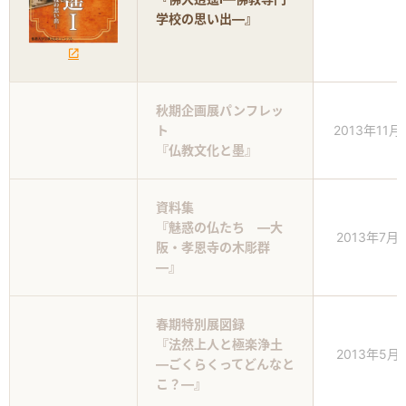
学校の思い出―』
秋期企画展パンフレッ
ト
2013年11月
『仏教文化と墨』
資料集
『魅惑の仏たち ―大
2013年7月
阪・孝恩寺の木彫群
―』
春期特別展図録
『法然上人と極楽浄土
2013年5月
―ごくらくってどんなと
こ？―』