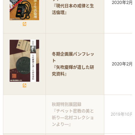
2020年2月
『現代日本の戒律と生
活倫理』
冬期企画展パンフレッ
ト
2020年2月
『矢吹慶輝が遺した研
究資料』
秋期特別展図録
『チベット密教の美と
2019年10月
祈り―北村コレクショ
ンより―』