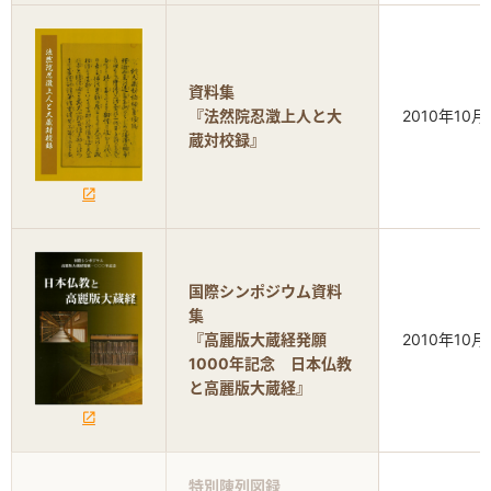
資料集
『法然院忍澂上人と大
2010年10月
蔵対校録』
国際シンポジウム資料
集
『高麗版大蔵経発願
2010年10月
1000年記念 日本仏教
と高麗版大蔵経』
特別陳列図録