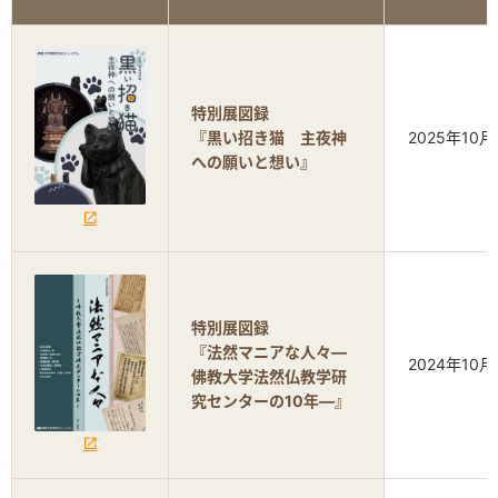
特別展図録
『黒い招き猫 主夜神
2025年10月
への願いと想い』
特別展図録
『法然マニアな人々―
2024年10月
佛教大学法然仏教学研
究センターの10年―』