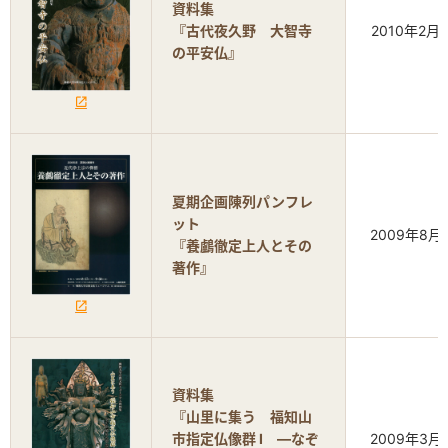
資料集
『古代夜久野 大智寺
2010年2月
の平安仏』
夏期企画陳列パンフレ
ット
2009年8月
『養鸕徹定上人とその
著作』
資料集
『山里に集う 福知山
市指定仏像群 I ―なぞ
2009年3月