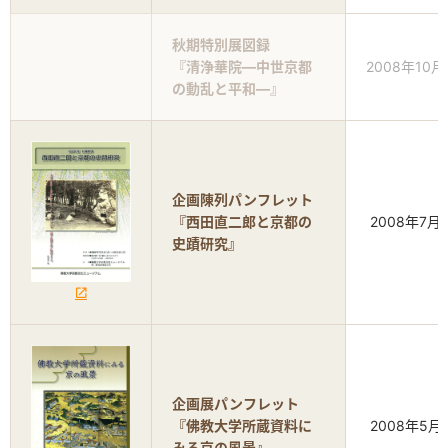
秋期特別展図録
『清浄華院―中世京都
2008年10月
の動乱と平和―』
企画陳列パンフレット
『西田直二郎と京都の
2008年7月
史蹟研究』
企画展パンフレット
『佛教大学所蔵資料に
2008年5月
みる京の風景』