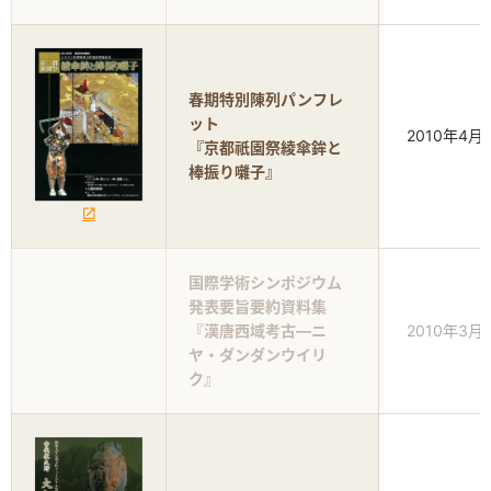
春期特別陳列パンフレ
ット
2010年4月
『京都祇園祭綾傘鉾と
棒振り囃子』
国際学術シンポジウム
発表要旨要約資料集
『漢唐西域考古―ニ
2010年3月
ヤ・ダンダンウイリ
ク』