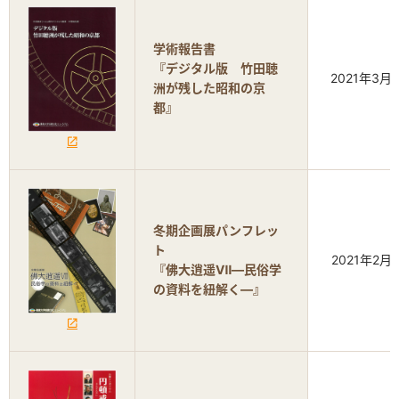
学術報告書
『デジタル版 竹田聴
2021年3月
洲が残した昭和の京
都』
冬期企画展パンフレッ
ト
2021年2月
『佛大逍遥Ⅶ―民俗学
の資料を紐解く―』