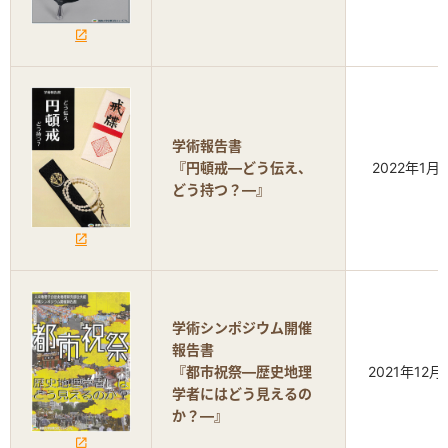
学術報告書
『円頓戒―どう伝え、
2022年1月
どう持つ？―』
学術シンポジウム開催
報告書
『都市祝祭―歴史地理
2021年12月
学者にはどう見えるの
か？―』