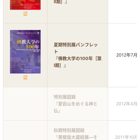
Ⅱ期］』
夏期特別展パンフレッ
ト
2012年7月
『佛教大学の100年［第
Ⅰ期］』
特別展図録
『愛宕山をめぐる神と
2012年4月
仏』
秋期特別展図録
『黄檗版大蔵経展―そ
2011年10月