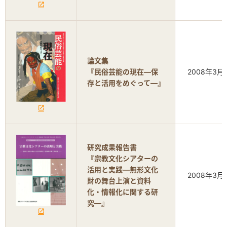
論文集
『民俗芸能の現在―保
2008年3月
存と活用をめぐって―』
研究成果報告書
『宗教文化シアターの
活用と実践―無形文化
2008年3月
財の舞台上演と資料
化・情報化に関する研
究―』