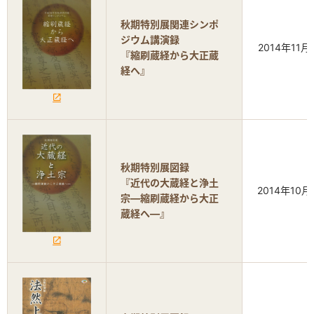
秋期特別展関連シンポ
ジウム講演録
2014年11月
『縮刷蔵経から大正蔵
経へ』
秋期特別展図録
『近代の大蔵経と浄土
2014年10月
宗―縮刷蔵経から大正
蔵経へ―』