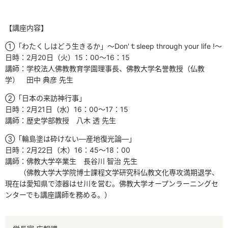
【講座内容】
①「わたくしはどう生きるか」～Don'ｔ
sleep through your life !
～
日時：
2
月
20
日（火）
15
：
00
～
16
：
15
講師：学校法人佛教教育学園理事長、佛教大学名誉教授（仏教
学） 田中 典彦 先生
②「日本の来訪神行事」
日時：
2
月
21
日（水）
16
：
00
～
17
：
15
講師：歴史学部教授 八木 透 先生
③「輪島塗は砕けない―産地復光論―」
日時：
2
月
22
日（木）
16
：
45
～
18
：
00
講師：佛教大学卒業生 長谷川 智治 先生
（佛教大学大学院博士課程文学研究科仏教文化専攻満期退学、
現在は愛知県で漆器はせ川を営む。佛教大学オープンラーニングセ
ンターでも講座講師を務める。）