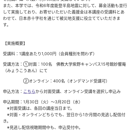
また、本学では、令和
6
年度能登半島地震に対して、募金活動も並行
して実施しており、お寄せいただいた義援金は本講座の受講料とあ
わせて、日本赤十字社を通じて被災地支援に役立てていただきま
す。
【実施概要】
受講料：
1
講座あたり
1,000
円（会員種別を問わず）
受講方法：①対面：
100
名 佛教大学紫野キャンパス
15
号館妙響庵
（みょうこうあん）にて
②オンライン：
400
名（オンデマンド受講可）
申込方法：
こちら
から対面受講、オンライン受講を選択し申込み
申込期間：
1
月
30
日（火）～
3
月
20
日（水）
※対面受講は、各回の講座当日まで。
※対面・オンラインどちらでも、翌日から
1
か月間の見逃し配信付
き。
※見逃し配信視聴期間中も、申込受付中。