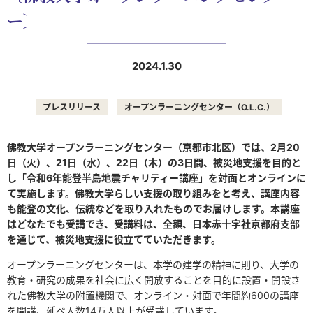
ー〕
2024.1.30
プレスリリース
オープンラーニングセンター（O.L.C.）
佛教大学オープンラーニングセンター（京都市北区）では、
2
月
20
日（火）、
21
日（水）、
22
日（木）の
3
日間、被災地支援を目的と
し「令和
6
年能登半島地震チャリティー講座」を対面とオンラインに
て実施します。佛教大学らしい支援の取り組みをと考え、講座内容
も能登の文化、伝統などを取り入れたものでお届けします。本講座
はどなたでも受講でき、受講料は、全額、日本赤十字社京都府支部
を通じて、被災地支援に役立てていただきます。
オープンラーニングセンターは、本学の建学の精神に則り、大学の
教育・研究の成果を社会に広く開放することを目的に設置・開設さ
れた佛教大学の附置機関で、オンライン・対面で年間約
600
の講座
を開講、延べ人数
14
万人以上が受講しています。