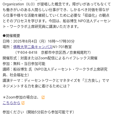
Organization（ILO）が提唱した概念です。障がいがあってもなくて
も働きがいのある人間らしい仕事ができ、しかるべき対価を得なが
ら仕事や様々な活動を継続していくために必要な「収益化」の観点
とそのプロセスを学びます。今回は、船谷博生 NPO法人ディーセン
ト・ワークラボ上席研究員に講演いただきます。
●開催概要
日時：2025年8月4日（月）16時～17時30分
場所：
佛教大学二条キャンパス
N1-701教室
（〒604-8418 京都市中京区西ノ京東栂尾町7）
開催形式：対面またはZoom配信によるハイフレックス開催
参加：無料・当日参加可能
講師：船谷博生 氏（NPO法人ディーセント・ワークラボ上席研究
員、社会福祉士）
講演テーマ：ディーセントワークとマネタイズを「三方良し」でマ
ネジメントする力を身に着けるためには？
＊Zoom参加の場合は、
こちらから
参加ください（開始5分前から参加可能です）