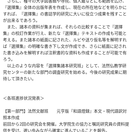
さらに、種々の大学図書館や寺院、個人蔵などにも範囲を広げ、
『選擇集』全体の出版年表を作成し、現在の所在地などを明らかに
すれば、『選擇集』の書誌学的研究に大いに役立つ成果を残すこと
が出来るであろう。
また、諸本の資料が集まれば、それらの比較することで『選擇
集』の校訂作業が行え、新たな『選擇集』テキストの作成も可能と
考える。また諸本の紙面に記された、ルビや送り仮名等を解明すれ
ば『選擇集』の明確な書き下し文が作成でき、さらに紙面に記され
た書き込みを解明すれば注釈書的な資料も作成することが可能で有
ろう。
以上のような内容を「選擇集諸本研究班」として、法然仏教学研
究センターの新たな部門の調査研究を始める。今後の研究成果に期
待して頂きたい。
＜各班進捗状況発表＞
【第一部門】法然文献班 元亨版『和語燈録』本文・現代語訳対
照本作成
前回から2回の研究会を開催。大学院生の協力と嘱託研究員の資料提
供を受け、遅い歩みながら確実に進んでいることを報告。