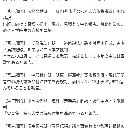
【第一部門】法然文献班 桑門秀我『選択本願念仏集講義』現代
語訳
出版に向けて原稿を提出。現在、見積もり中と報告。最終作業のた
めに大学院生の応援を募集。
【第一部門】『逆修説法』班 『逆修説法』諸本対照本作成、古本
『漢語燈録』を中心とする本文批判
本年度の出版について見通しを発表。結論としては本年度中には困
難であると報告。
【第二部門】『摧邪輪』班 明恵『摧邪輪』寛永版訓読・現代語訳
巻中の現代語訳と付注作業を再検討。前回より、12丁表9行まで進
んでいることを報告。
【第二部門】中国関係班 道綽『安楽集』解読・現代語訳・文献批
判
『安楽集』第八大文の解読作業を進めていると報告。
【第三部門】伝宗伝戒班『真葛伝語』諸本蒐集および教理的根拠の