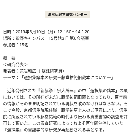
法然仏教学研究センター
日時：2019年6月10日（月）12：50～14：20
場所：紫野キャンパス 15号館3Ｆ 第6会議室
参加者：15名
概 要
＜研究発表＞
発表者：兼岩和広（ 嘱託研究員）
テーマ：「選択集諸本の研究－藤堂祐範旧蔵本について―」
近年発刊された『新纂浄土宗大辞典』の中「選択集の諸本」の項
においては、その所在が未だに藤堂祐範旧蔵となっており、百年前
の情報がそのまま明記されている現状を改めなければならない。そ
こで今般、京都信重院現住職 藤堂祐亨上人のご厚意により、信重
院に所蔵されている藤堂祐範の時代より伝わる貴重書物の調査を許
可して頂いた。この調査研究によっておよそ百年間停滞していた
『選擇集』の書誌学的な研究が再起動される事となる。