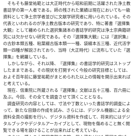
そもそも藤堂祐範とは大正時代から昭和前期に活躍された浄土教
書誌学の第一人者である。師の残された業績は現在においても一級
資料として浄土宗学者並びに文献学研究者に用いられている。その
代表といわれるのが浄土教古版本の研究であり、特に著書『選擇集
大観』として纏められた選択集諸本の書誌学的研究は浄土宗典籍研
究には欠かせない研究である。その『選擇集大観』には『選択集』
の古鈔本類五種、粘葉綴古版本類一一種、袋綴本五三種、近代活字
類一四種が解説されており、当時（大正時代）に流布していた『選
擇集』を網羅している。
しかしながら、それ以降、『選擇集』の書誌学的研究はストップ
したままである。その現状を打開すべく今般の研究目標としては、
およそ百年前に藤堂祐範がまとめられた以上の情報を開示出来れば
と考えている。
現在、信重院に所蔵される『選擇集』文献は五十三種、百六冊に
及ぶ。今回、その全てを調査させて頂くこととなる。
調査研究の内容としては、寸法や丁数といった書誌学的調査によ
って、新たな目録の作成を試み、さらには、デジタル機器による全
資料全頁の撮影を行い、デジタル資料を作成して、将来的にはデジ
タルブックやデジタルアーカイブとして、現物を傷めること無く閲
覧できる場を設けることが出来ればと考えている。