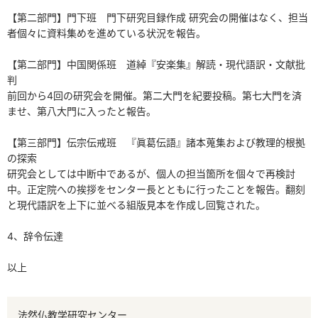
【第二部門】門下班 門下研究目録作成 研究会の開催はなく、担当
者個々に資料集めを進めている状況を報告。
【第二部門】中国関係班 道綽『安楽集』解読・現代語訳・文献批
判
前回から4回の研究会を開催。第二大門を紀要投稿。第七大門を済
ませ、第八大門に入ったと報告。
【第三部門】伝宗伝戒班 『眞葛伝語』諸本蒐集および教理的根拠
の探索
研究会としては中断中であるが、個人の担当箇所を個々で再検討
中。正定院への挨拶をセンター長とともに行ったことを報告。翻刻
と現代語訳を上下に並べる組版見本を作成し回覧された。
4、辞令伝達
以上
法然仏教学研究センター