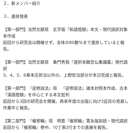
２、新メンバー紹介
３、進捗発表
【第一部門】法然文献班 玄亨版『和語燈録』本文・現代語訳対象
本作成
前回から研究会は開催せず。全体の80数％まで進捗していると報
告。
【第一部門】法然文献班 桑門秀我『選択本願念仏集講義』現代語
訳
3、4、5、6章本庄担当以外の、上野担当部分が本日完成と報告。
【第一部門】『逆修説法』班 『逆修説法』諸本対照本作成、古本
『漢語燈録』を中心とする本文批判
前回から3回の研究会を開催。再来年度の出版に向け2巡目の見直し
作業中と報告。
【第二部門】『催邪輪』班 明恵『催邪輪』寛永版訓読・現代語訳
前回から『摧邪輪』巻中、10丁表2行までの進展を報告。