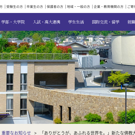
方
受験生の方
卒業生の方
保護者の方
地域・一般の方
企業・教育機関の方
ご寄
学部・大学院
入試・高大連携
学生生活
国際交流・留学
就
重要なお知らせ
「ありがとうが、あふれる世界を。」新たな佛教