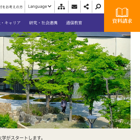
Language
付をお考えの方
資料請求
職・キャリア
研究・社会連携
通信教育
大学がスタートします。