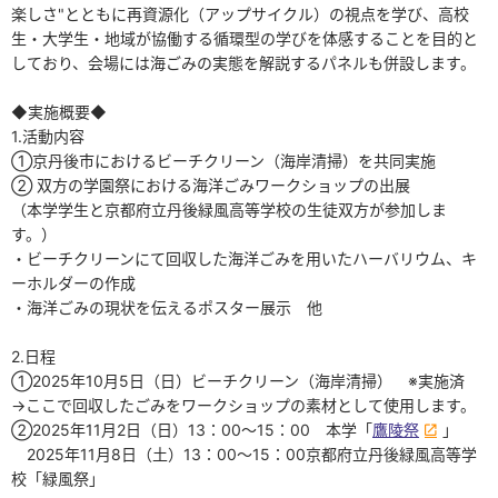
楽しさ"とともに再資源化（アップサイクル）の視点を学び、高校
生・大学生・地域が協働する循環型の学びを体感することを目的と
しており、会場には海ごみの実態を解説するパネルも併設します。
◆実施概要◆
1.活動内容
①京丹後市におけるビーチクリーン（海岸清掃）を共同実施
② 双方の学園祭における海洋ごみワークショップの出展
（本学学生と京都府立丹後緑風高等学校の生徒双方が参加しま
す。）
・ビーチクリーンにて回収した海洋ごみを用いたハーバリウム、キ
ーホルダーの作成
・海洋ごみの現状を伝えるポスター展示 他
2.日程
①2025年10月5日（日）ビーチクリーン（海岸清掃） ※実施済
→ここで回収したごみをワークショップの素材として使用します。
②2025年11月2日（日）13：00～15：00 本学「
鷹陵祭
」
2025年11月8日（土）13：00～15：00京都府立丹後緑風高等学
校「緑風祭」