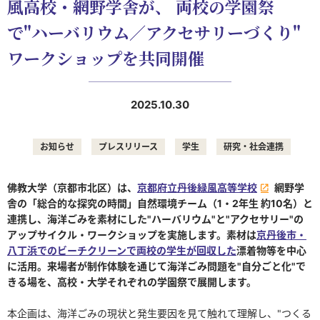
風高校・網野学舎が、 両校の学園祭
で"ハーバリウム／アクセサリーづくり"
ワークショップを共同開催
2025.10.30
お知らせ
プレスリリース
学生
研究・社会連携
佛教大学（京都市北区）は、
京都府立丹後緑風高等学校
網野学
舎の「総合的な探究の時間」自然環境チーム（1・2年生 約10名）と
連携し、海洋ごみを素材にした"ハーバリウム"と"アクセサリー"の
アップサイクル・ワークショップを実施します。素材は
京丹後市・
八丁浜でのビーチクリーンで両校の学生が回収した
漂着物等を中心
に活用。来場者が制作体験を通じて海洋ごみ問題を"自分ごと化"で
きる場を、高校・大学それぞれの学園祭で展開します。
本企画は、海洋ごみの現状と発生要因を見て触れて理解し、"つくる