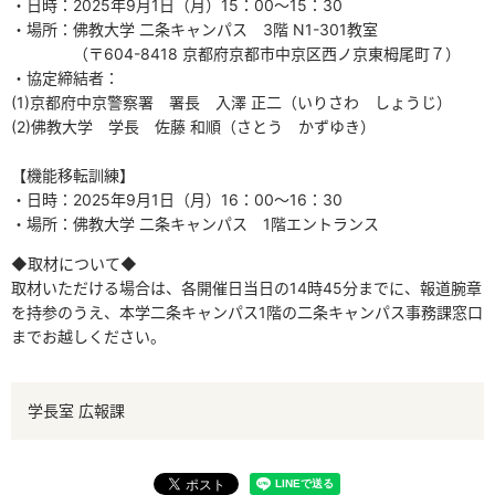
・日時：2025年9月1日（月）15：00～15：30
・場所：佛教大学 二条キャンパス 3階 N1-301教室
（〒604-8418 京都府京都市中京区西ノ京東栂尾町７）
・協定締結者：
(1)京都府中京警察署 署長 入澤 正二（いりさわ しょうじ）
(2)佛教大学 学長 佐藤 和順（さとう かずゆき）
【機能移転訓練】
・日時：2025年9月1日（月）16：00～16：30
・場所：佛教大学 二条キャンパス 1階エントランス
◆取材について◆
取材いただける場合は、各開催日当日の14時45分までに、報道腕章
を持参のうえ、本学二条キャンパス1階の二条キャンパス事務課窓口
までお越しください。
学長室 広報課