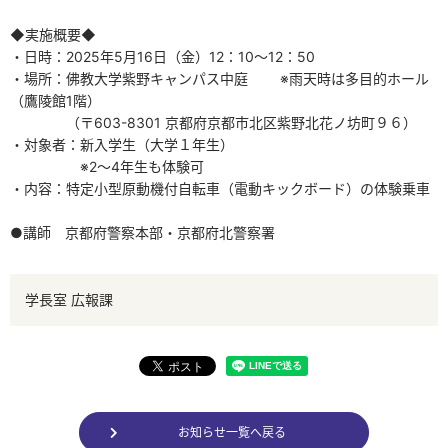
◆実施概要◆
・日時：2025年5月16日（金）12：10～12：50
・場所：佛教大学紫野キャンパス中庭 ※雨天時は多目的ホール
（鷹陵館
1
階）
（〒603-8301 京都府京都市北区紫野北花ノ坊町９６）
・対象者：新入学生（大学１年生）
※2～4年生も体験可
・内容：特定小型原動機付自転車（電動キックボード）の体験乗車
●講師 京都府警察本部・京都府北警察署
学長室 広報課
お知らせ一覧へ戻る