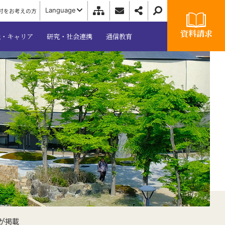
Language
付をお考えの方
資料請求
職・キャリア
研究・社会連携
通信教育
が掲載