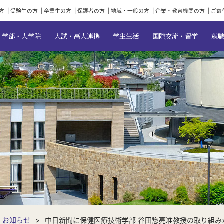
方
受験生の方
卒業生の方
保護者の方
地域・一般の方
企業・教育機関の方
ご寄
学部・大学院
入試・高大連携
学生生活
国際交流・留学
就
お知らせ
中日新聞に保健医療技術学部 谷田惣亮准教授の取り組み