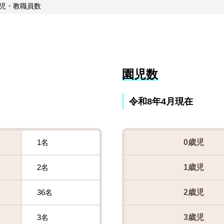
児・教職員数
園児数
令和8年4月現在
1名
0歳児
2名
1歳児
36名
2歳児
3名
3歳児