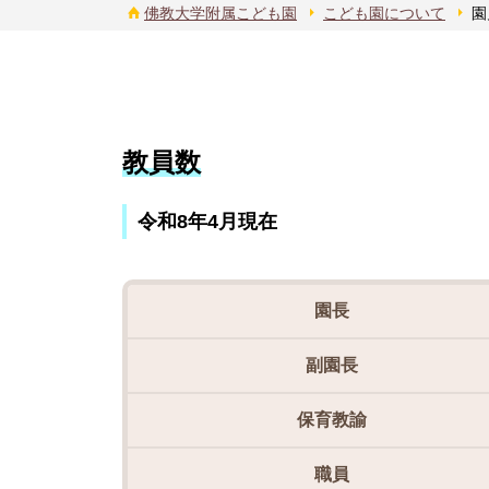
佛教大学附属こども園
こども園について
園
教員数
令和8年4月現在
園長
副園長
保育教諭
職員