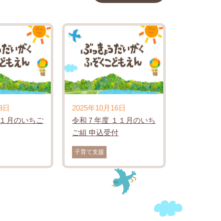
3日
2025年10月16日
 １月のいちご
令和７年度 １１月のいち
ご組 申込受付
子育て支援