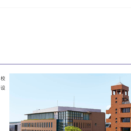
。校
等设