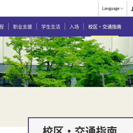
Language
程
职业支援
学生生活
入场
校区・交通指南
校区・交通指南