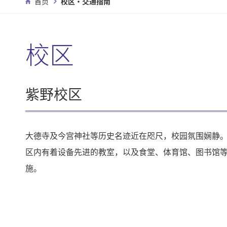
首页
校区・交通指南
校区
紫野校区
大德寺及今宫神社等历史名迹近在咫尺，校园氛围娴静
区内有着设备先进的教室，以及食堂、体育馆、图书馆
施。