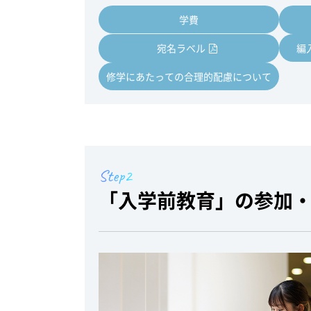
学費
宛名ラベル
編
修学にあたっての合理的配慮について
Step2
「入学前教育」の参加