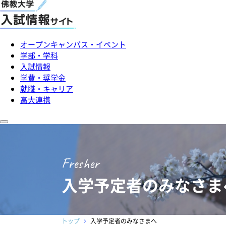
オープンキャンパス・イベント
学部・学科
入試情報
学費・奨学金
就職・キャリア
高大連携
Fresher
入学予定者のみなさま
トップ
入学予定者のみなさまへ