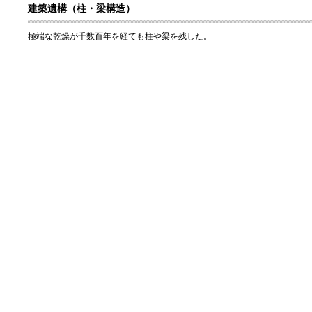
建築遺構（柱・梁構造）
極端な乾燥が千数百年を経ても柱や梁を残した。