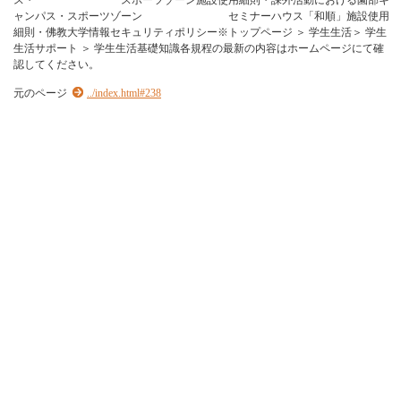
ス・ スポーツゾーン施設使用細則・課外活動における園部キ
ャンパス・スポーツゾーン セミナーハウス「和順」施設使用
細則・佛教大学情報セキュリティポリシー※トップページ ＞ 学生生活＞ 学生
生活サポート ＞ 学生生活基礎知識各規程の最新の内容はホームページにて確
認してください。
元のページ
../index.html#238