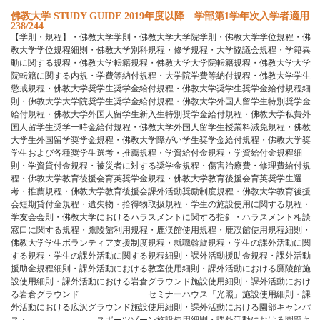
佛教大学 STUDY GUIDE 2019年度以降 学部第1学年次入学者適用
238/244
【学則・規程】・佛教大学学則・佛教大学大学院学則・佛教大学学位規程・佛
教大学学位規程細則・佛教大学別科規程・修学規程・大学協議会規程・学籍異
動に関する規程・佛教大学転籍規程・佛教大学大学院転籍規程・佛教大学大学
院転籍に関する内規・学費等納付規程・大学院学費等納付規程・佛教大学学生
懲戒規程・佛教大学奨学生奨学金給付規程・佛教大学奨学生奨学金給付規程細
則・佛教大学大学院奨学生奨学金給付規程・佛教大学外国人留学生特別奨学金
給付規程・佛教大学外国人留学生新入生特別奨学金給付規程・佛教大学私費外
国人留学生奨学一時金給付規程・佛教大学外国人留学生授業料減免規程・佛教
大学生外国留学奨学金規程・佛教大学障がい学生奨学金給付規程・佛教大学奨
学生および各種奨学生選考・推薦規程・学資給付金規程・学資給付金規程細
則・学資貸付金規程・被災者に対する奨学金規程・傷害治療費・修理費給付規
程・佛教大学教育後援会育英奨学金規程・佛教大学教育後援会育英奨学生選
考・推薦規程・佛教大学教育後援会課外活動奨励制度規程・佛教大学教育後援
会短期貸付金規程・遺失物・拾得物取扱規程・学生の施設使用に関する規程・
学友会会則・佛教大学におけるハラスメントに関する指針・ハラスメント相談
窓口に関する規程・鷹陵館利用規程・鹿渓館使用規程・鹿渓館使用規程細則・
佛教大学学生ボランティア支援制度規程・就職斡旋規程・学生の課外活動に関
する規程・学生の課外活動に関する規程細則・課外活動援助金規程・課外活動
援助金規程細則・課外活動における教室使用細則・課外活動における鷹陵館施
設使用細則・課外活動における岩倉グラウンド施設使用細則・課外活動におけ
る岩倉グラウンド セミナーハウス「光照」施設使用細則・課
外活動における広沢グラウンド施設使用細則・課外活動における園部キャンパ