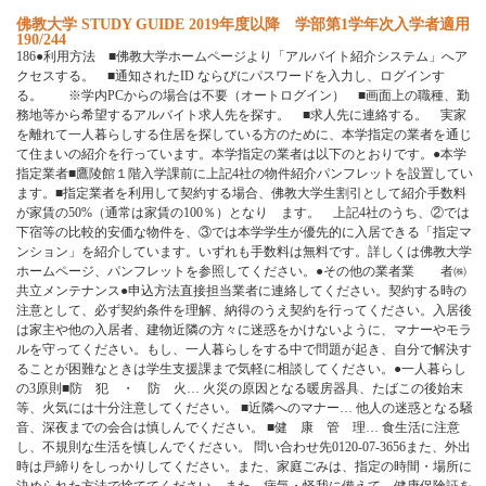
佛教大学 STUDY GUIDE 2019年度以降 学部第1学年次入学者適用
190/244
186●利用方法 ■佛教大学ホームページより「アルバイト紹介システム」へア
クセスする。 ■通知されたID ならびにパスワードを入力し、ログインす
る。 ※学内PCからの場合は不要（オートログイン） ■画面上の職種、勤
務地等から希望するアルバイト求人先を探す。 ■求人先に連絡する。 実家
を離れて一人暮らしする住居を探している方のために、本学指定の業者を通じ
て住まいの紹介を行っています。本学指定の業者は以下のとおりです。●本学
指定業者■鷹陵館１階入学課前に上記4社の物件紹介パンフレットを設置してい
ます。■指定業者を利用して契約する場合、佛教大学生割引として紹介手数料
が家賃の50%（通常は家賃の100％）となり ます。 上記4社のうち、②では
下宿等の比較的安価な物件を、③では本学学生が優先的に入居できる「指定マ
ンション」を紹介しています。いずれも手数料は無料です。詳しくは佛教大学
ホームページ、パンフレットを参照してください。●その他の業者業 者㈱
共立メンテナンス●申込方法直接担当業者に連絡してください。契約する時の
注意として、必ず契約条件を理解、納得のうえ契約を行ってください。入居後
は家主や他の入居者、建物近隣の方々に迷惑をかけないように、マナーやモラ
ルを守ってください。もし、一人暮らしをする中で問題が起き、自分で解決す
ることが困難なときは学生支援課まで気軽に相談してください。●一人暮らし
の3原則■防 犯 ・ 防 火… 火災の原因となる暖房器具、たばこの後始末
等、火気には十分注意してください。 ■近隣へのマナー… 他人の迷惑となる騒
音、深夜までの会合は慎しんでください。 ■健 康 管 理… 食生活に注意
し、不規則な生活を慎しんでください。 問い合わせ先0120-07-3656また、外出
時は戸締りをしっかりしてください。また、家庭ごみは、指定の時間・場所に