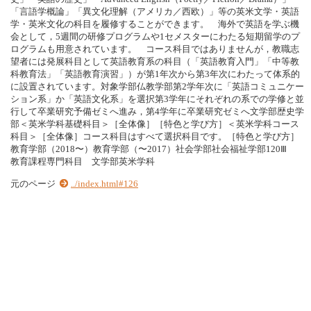
「言語学概論」「異文化理解（アメリカ／西欧）」等の英米文学・英語
学・英米文化の科目を履修することができます。 海外で英語を学ぶ機
会として，5週間の研修プログラムや1セメスターにわたる短期留学のプ
ログラムも用意されています。 コース科目ではありませんが，教職志
望者には発展科目として英語教育系の科目（「英語教育入門」「中等教
科教育法」「英語教育演習」）が第1年次から第3年次にわたって体系的
に設置されています。対象学部仏教学部第2学年次に「英語コミュニケー
ション系」か「英語文化系」を選択第3学年にそれぞれの系での学修と並
行して卒業研究予備ゼミへ進み，第4学年に卒業研究ゼミへ文学部歴史学
部＜英米学科基礎科目＞［全体像］［特色と学び方］＜英米学科コース
科目＞［全体像］コース科目はすべて選択科目です。［特色と学び方］
教育学部（2018〜）教育学部（〜2017）社会学部社会福祉学部120Ⅲ
教育課程専門科目 文学部英米学科
元のページ
../index.html#126