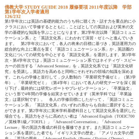
佛教大学 STUDY GUIDE 2018 履修要項 2011年度以降 学部
第1学年次入学者適用
126/232
第1学年次には英語の基礎的能力のうち特に聴く力・話す力を重点的に小
クラスにおいて学修するとともに，ことばとしての英語および英米の文
学の基礎的な知識を学ぶことになります。第2学年次以降「英語コミュニ
ケーション系」と「英語文化系」にわかれて演習・ゼミへと進んでいき
ます。 第2学年次において，各人の将来の目標に基づき，英語運用力の
総合的な向上に重点を置く「英語コミュニケーション系」か，英語圏の
文化についての研究を中心とする「英語文化系」を選択します。第3学年
次・第4学年次では，英語コミュニケーション系ではネイティヴ・スピー
カーの担当する「Advanced Seminar」を，英語文化系では「英語文化研
究」を受講し，英語力を高めると同時にそれぞれの領域の知識を深めま
す。これらの学修と並行して，少人数制の「卒業研究予備ゼミ」（第3学
年），「卒業研究ゼミ」（第4学年）において各人の研究テーマを深く掘
り下げ，最終的には研究レポートやプレゼンテーション，「卒業論文」
という形で4年間の学修を結実させていきます（英米学科では「卒業論
文」は選択制です）。 各人の学修目標にしたがって，「英語コミュニ
ケーション系」「英語文化系」のいずれの系からも自由に選択すること
ができます。第2学年次に英米学科基礎科目として英語文化系を選択した
場合でも，英語力をさらに高めたい者は「Advanced English（TOEIC700
／英検準1級／TOEFL）」「Advanced Conversation」「Advanced
Lecture」等の英語力養成の科目を履修できます。また英語コミュニケー
ション系を選択した者でも「イギリス文学の歴史」「アメリカ文学の歴
史」「英語の歴史」「Advanced English（Poetry／Fiction／Drama）」